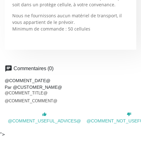
soit dans un protège cellule, à votre convenance.
Nous ne fournissons aucun matériel de transport, il
vous appartient de le prévoir.
Minimum de commande : 50 cellules
chat
Commentaires (0)
@COMMENT_DATE@
Par @CUSTOMER_NAME@
@COMMENT_TITLE@
@COMMENT_COMMENT@
thumb_up
thumb_down
@COMMENT_USEFUL_ADVICES@
@COMMENT_NOT_USEF
">