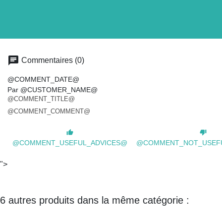
chat
Commentaires (0)
@COMMENT_DATE@
Par @CUSTOMER_NAME@
@COMMENT_TITLE@
@COMMENT_COMMENT@
thumb_up
thumb_down
@COMMENT_USEFUL_ADVICES@
@COMMENT_NOT_USEF
">
6 autres produits dans la même catégorie :